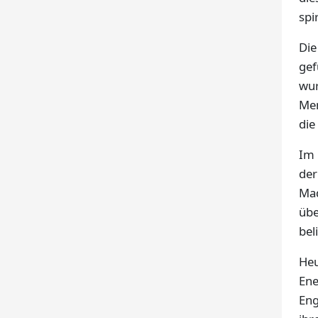
spi
Die
gef
wur
Men
die
Im 
der
Mad
übe
bel
Heu
Ene
Eng