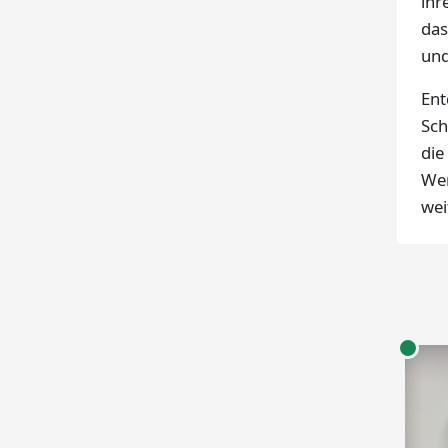
ihr
das
und
Ent
Sch
die
Wer
wei