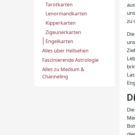
Tarotkarten
aus
uns
Lenormandkarten
zu 
Kipperkarten
Zigeunerkarten
Die
Engelkarten
uns
Zie
Alles über Hellsehen
Leb
Faszinierende Astrologie
bri
Alles zu Medium &
Las
Channeling
Eng
D
Die
Men
Bot
die