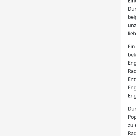
Ein
Dur
bei
unz
lie
Ein
bek
Eng
Rad
Ent
Eng
Eng
Dur
Pop
zu 
Rad