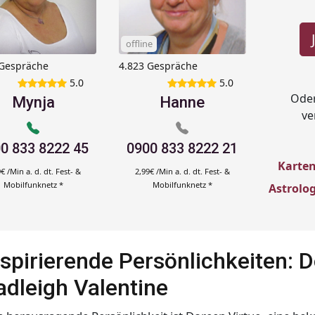
offline
 Gespräche
|
4.823 Gespräche
|
5.0
|
5.0
|
Oder
Mynja
Hanne
ve
0 833 8222 45
0900 833 8222 21
Karten
€ /Min a. d. dt. Fest- &
2,99€ /Min a. d. dt. Fest- &
Mobilfunknetz *
Mobilfunknetz *
Astrolo
nspirierende Persönlichkeiten: 
adleigh Valentine