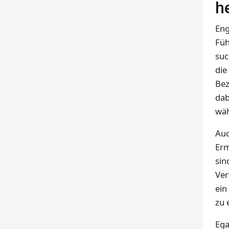
h
Eng
Füh
suc
die
Bez
dab
wäh
Auc
Erm
sin
Ver
ein
zu 
Ega