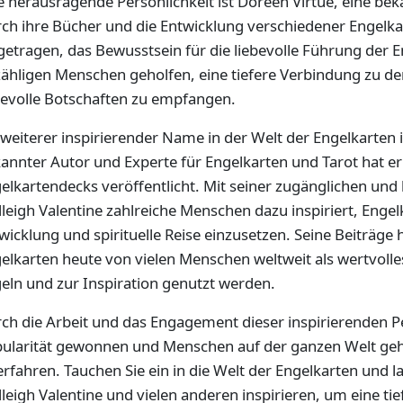
e herausragende Persönlichkeit ist Doreen Virtue, eine be
ch ihre Bücher und die Entwicklung verschiedener Engelk
getragen, das Bewusstsein für die liebevolle Führung der E
ähligen Menschen geholfen, eine tiefere Verbindung zu de
bevolle Botschaften zu empfangen.
 weiterer inspirierender Name in der Welt der Engelkarten is
annter Autor und Experte für Engelkarten und Tarot hat 
elkartendecks veröffentlicht. Mit seiner zugänglichen und
leigh Valentine zahlreiche Menschen dazu inspiriert, Engel
wicklung und spirituelle Reise einzusetzen. Seine Beiträge
elkarten heute von vielen Menschen weltweit als wertvoll
eln und zur Inspiration genutzt werden.
ch die Arbeit und das Engagement dieser inspirierenden P
ularität gewonnen und Menschen auf der ganzen Welt gehol
erfahren. Tauchen Sie ein in die Welt der Engelkarten und l
leigh Valentine und vielen anderen inspirieren, um eine t