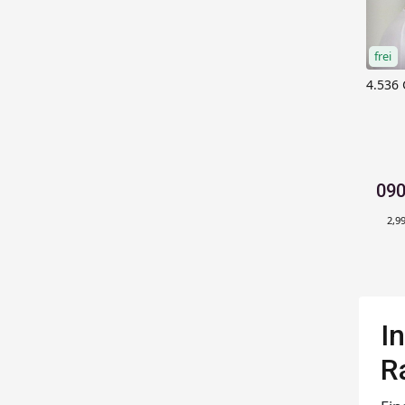
frei
4.536
090
2,99
I
R